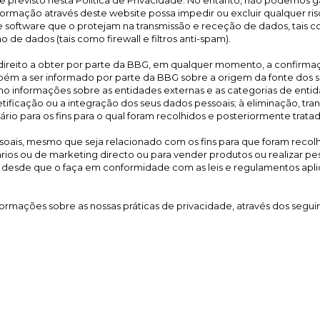
e previsto nesta Politica de Privacidade. No entanto, não podemos 
formação através deste website possa impedir ou excluir qualquer ri
software que o protejam na transmissão e receção de dados, tais co
de dados (tais como firewall e filtros anti-spam).
direito a obter por parte da BBG, em qualquer momento, a confirma
m a ser informado por parte da BBG sobre a origem da fonte dos seu
o informações sobre as entidades externas e as categorias de entid
retificação ou a integração dos seus dados pessoais; à eliminação, 
o para os fins para o qual foram recolhidos e posteriormente tratad
soais, mesmo que seja relacionado com os fins para que foram recolh
itários ou de marketing directo ou para vender produtos ou realiza
 desde que o faça em conformidade com as leis e regulamentos aplic
rmações sobre as nossas práticas de privacidade, através dos segui