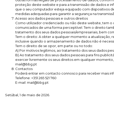
outras formas ilegais de processamento de dados, conform
proteção deste website e para a transmissão de dados e in
que o seu computador esteja equipado com dispositivos de 
medidas adequadas para garantir a segurança na transmissão 
Acesso aos dados pessoais e outros direitos
Como utilizador credenciado ou não deste website, tem o 
comunicados de uma forma perceptível. Tem o direito també
tratamento dos seus dados pessoais/empresariais, bem com
Tem o direito: A obter a qualquer momento a atualização, 
inclusive quando o armazenamento de dados não é necessári
Tem o direito de se opor, em parte ou no todo:
A) Por motivos legítimos, ao tratamento dos seus dados pes
B) Ao tratamento dos seus dados pessoais para fins public
exercer livremente os seus direitos em qualquer momento,
mail@bbg.pt
Contactos
Poderá entrar em contacto connosco para receber mais info
Telefone: +351 265 521 760
E-mail: mail@bbg.pt
Setúbal, 1 de maio de 2026.