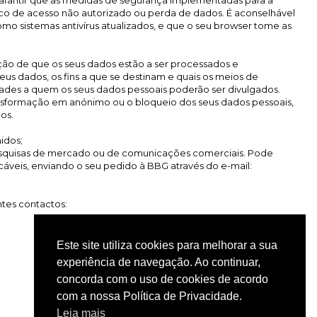
garantir que as medidas de segurança implementadas para a
sco de acesso não autorizado ou perda de dados. É aconselhável
mo sistemas antivírus atualizados, e que o seu browser tome as
ção de que os seus dados estão a ser processados e
s dados, os fins a que se destinam e quais os meios de
ades a quem os seus dados pessoais poderão ser divulgados.
transformação em anónimo ou o bloqueio dos seus dados pessoais,
os.
idos;
r pesquisas de mercado ou de comunicações comerciais. Pode
áveis, enviando o seu pedido à BBG através do e-mail:
ntes contactos:
Este site utiliza cookies para melhorar a sua
experiência de navegação. Ao continuar,
concorda com o uso de cookies de acordo
com a nossa Política de Privacidade.
Leia mais