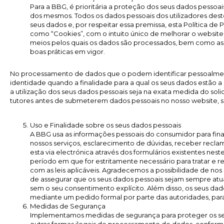
Para a BBG, é prioritária a proteção dos seus dados pessoa
dos mesmos. Todos os dados pessoais dos utilizadores des
seus dados e, por respeitar essa premissa, esta Política d
como “Cookies”, com o intuito único de melhorar o website 
meios pelos quais os dados são processados, bem como as 
boas práticas em vigor.
No processamento de dados que o podem identificar pessoalmente
identidade quando a finalidade para a qual os seus dados estão
a utilização dos seus dados pessoais seja na exata medida do sol
tutores antes de submeterem dados pessoais no nosso website, 
Uso e Finalidade sobre os seus dados pessoais
A BBG usa as informações pessoais do consumidor para fina
nossos serviços, esclarecimento de dúvidas, receber recla
esta via electrónica através dos formulários existentes ne
período em que for estritamente necessário para tratar e
com as leis aplicáveis. Agradecemos a possibilidade de nos
de assegurar que os seus dados pessoais sejam sempre atuali
sem o seu consentimento explícito. Além disso, os seus dad
mediante um pedido formal por parte das autoridades, para 
Medidas de Segurança
Implementamos medidas de segurança para proteger os seus 