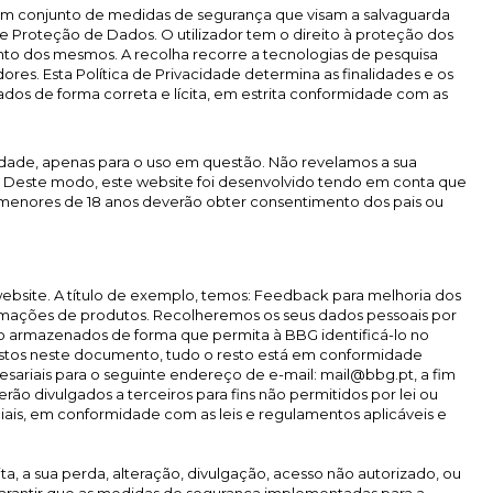
do um conjunto de medidas de segurança que visam a salvaguarda
 Proteção de Dados. O utilizador tem o direito à proteção dos
ento dos mesmos. A recolha recorre a tecnologias de pesquisa
res. Esta Política de Privacidade determina as finalidades e os
os de forma correta e lícita, em estrita conformidade com as
idade, apenas para o uso em questão. Não revelamos a sua
. Deste modo, este website foi desenvolvido tendo em conta que
Os menores de 18 anos deverão obter consentimento dos pais ou
website. A título de exemplo, temos: Feedback para melhoria dos
formações de produtos. Recolheremos os seus dados pessoais por
são armazenados de forma que permita à BBG identificá-lo no
istos neste documento, tudo o resto está em conformidade
esariais para o seguinte endereço de e-mail: mail@bbg.pt, a fim
ão divulgados a terceiros para fins não permitidos por lei ou
iais, em conformidade com as leis e regulamentos aplicáveis e
, a sua perda, alteração, divulgação, acesso não autorizado, ou