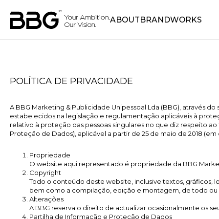
ABOUT
BRANDWORKS
POLÍTICA DE PRIVACIDADE
A BBG Marketing & Publicidade Unipessoal Lda (BBG), através do s
estabelecidos na legislação e regulamentação aplicáveis à prot
relativo à proteção das pessoas singulares no que diz respeito a
Proteção de Dados), aplicável a partir de 25 de maio de 2018 (em
Propriedade
O website aqui representado é propriedade da BBG Marketi
Copyright
Todo o conteúdo deste website, inclusive textos, gráficos, l
bem como a compilação, edição e montagem, de todo ou 
Alterações
A BBG reserva o direito de actualizar ocasionalmente os se
Partilha de Informação e Proteção de Dados