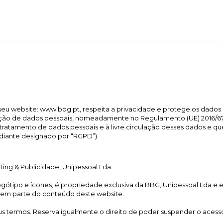
eu website: www.bbg.pt, respeita a privacidade e protege os dados p
eção de dados pessoais, nomeadamente no Regulamento (UE) 2016/679
o tratamento de dados pessoais e à livre circulação desses dados e q
 diante designado por “RGPD”).
ng & Publicidade, Unipessoal Lda.
ogótipo e ícones, é propriedade exclusiva da BBG, Unipessoal Lda e es
em parte do conteúdo deste website.
us termos. Reserva igualmente o direito de poder suspender o acesso