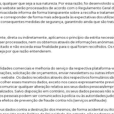
is, qualquer que seja a sua natureza. Por essa razão, foi desenvolvi
te website serão processados de acordo com o Regulamento Geral de
e Privacidade informa de forma transparente sobre a recolha e tratam
e corresponder de forma mais adequada às expectativas dos utilizado
consequentes medidas de segurança, garantindo ainda que são tratad
, direta ou indiretamente, aplicamos o princípio da estrita necess
 a ser processados, nem os obtemos através de informações anónimas
icitado e não exceda essa finalidade para o qual foram recolhidos. 
seja por que razão entenderem.
lidades comerciais e melhoria do serviço da respectiva plataforma-
mações, solicitação de orçamentos, enviar newsletters ou outras in
ste website. Os dados recebidos através dos respectivos formulários 
 recolher esses mesmos dados, exceto nos casos expressamente prev
 comunicar qualquer alteração relativa aos seus dados pessoais/empr
zados. Salvo disposição em contrário, os seus dados pessoais não ser
os pessoais podem ser comunicados à polícia ou às autoridades judic
efeitos de prevenção de fraude contra nós (serviços antifraude).
dados contra a destruição dos mesmos, de forma acidental ou ilícita